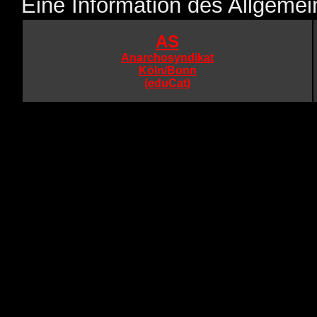
Eine Information des Allgeme
AS
Anarchosyndikat
Köln/Bonn
(eduCat)