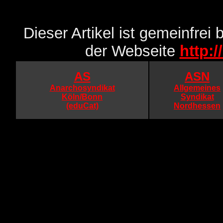
Dieser Artikel ist gemeinfre
der Webseite
http:
AS
ASN
Anarchosyndikat
Allgemeines
Köln/Bonn
Syndikat
(eduCat)
Nordhessen